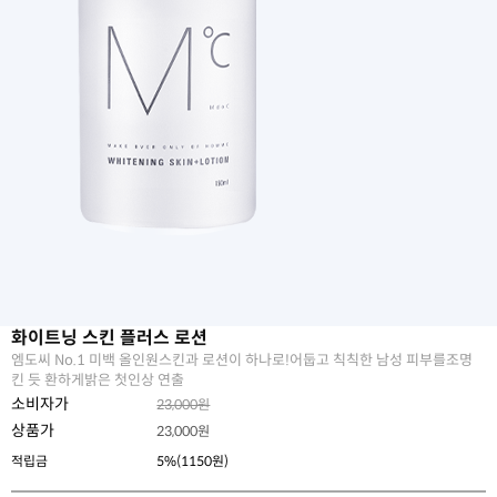
화이트닝 스킨 플러스 로션
엠도씨 No.1 미백 올인원스킨과 로션이 하나로!어둡고 칙칙한 남성 피부를조명
킨 듯 환하게밝은 첫인상 연출
소비자가
23,000원
상품가
23,000
원
적립금
5%(1150원)