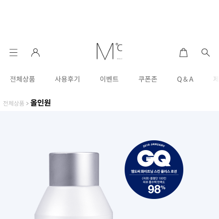
전체상품
사용후기
이벤트
쿠폰존
Q & A
올인원
전체상품
>