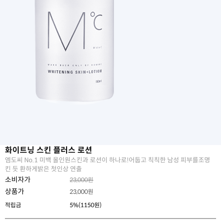
화이트닝 스킨 플러스 로션
엠도씨 No.1 미백 올인원스킨과 로션이 하나로!어둡고 칙칙한 남성 피부를조명
킨 듯 환하게밝은 첫인상 연출
소비자가
23,000원
상품가
23,000
원
적립금
5%(1150원)