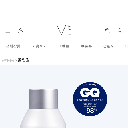
전체상품
사용후기
이벤트
쿠폰존
Q & A
올인원
전체상품
>