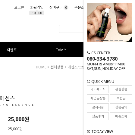
로그인
회원가입
장바구니
주문조회
마이페이지
0
10,000
이벤트
J-TAM™
CS CENTER
080-334-3780
MON-FRI AM09~PM06
HOME
>
전체상품
>
에센스/크림
> 화이트닝 에센스
SAT,SUN,HOLIDAY OFF
QUICK MENU
81
마이페이지
관심상품
 에센스
최근본상품
적립금
ING ESSENCE
공지사항
상품문의
상품후기
배송조회
25,000
원
25,000원
TODAY VIEW