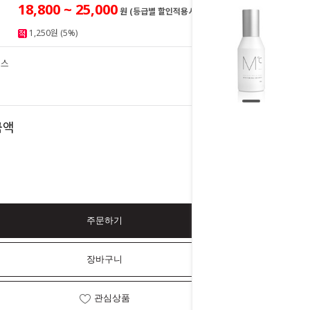
18,800 ~ 25,000
원 (등급별 할인적용시)
1,250원 (5%)
센스
25,000
원
25,000
금액
원
주문하기
장바구니
관심상품