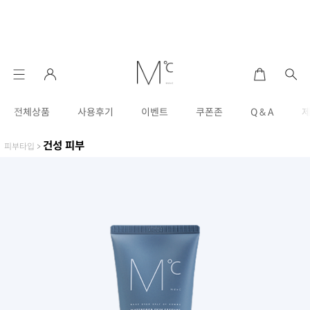
전체상품
사용후기
이벤트
쿠폰존
Q & A
건성 피부
피부타입
>