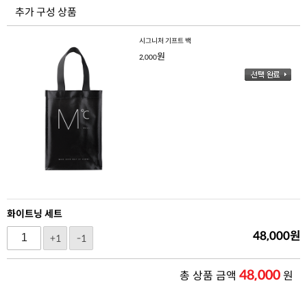
추가 구성 상품
시그니처 기프트 백
원
2,000
화이트닝 세트
48,000
원
+1
-1
48,000
총 상품 금액
원