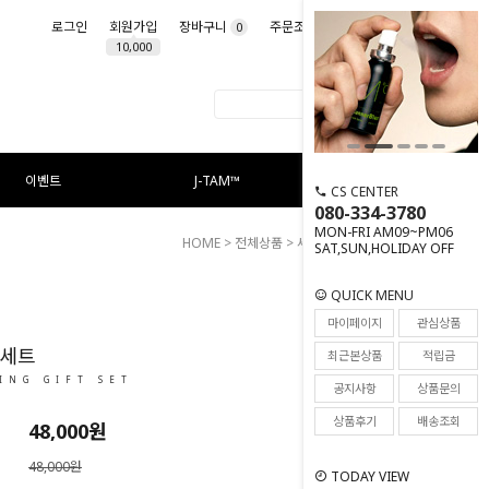
로그인
회원가입
장바구니
주문조회
마이페이지
0
10,000
이벤트
J-TAM™
CS CENTER
080-334-3780
MON-FRI AM09~PM06
HOME
>
전체상품
>
세트
> 화이트닝 세트
SAT,SUN,HOLIDAY OFF
QUICK MENU
80
마이페이지
관심상품
 세트
최근본상품
적립금
ING GIFT SET
공지사항
상품문의
상품후기
배송조회
48,000
원
48,000원
TODAY VIEW