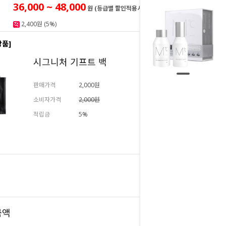
36,000 ~ 48,000
원 (등급별 할인적용시)
2,400원 (5%)
상품]
시그니처 기프트 백
판매가격
2,000원
소비자가격
2,000원
적립금
5%
추가하기
트
48,000
원
48,000
금액
원