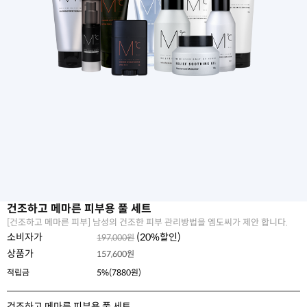
건조하고 메마른 피부용 풀 세트
[건조하고 메마른 피부] 남성의 건조한 피부 관리방법을 엠도씨가 제안 합니다.
소비자가
(
20
%할인)
197,000원
상품가
157,600
원
적립금
5%(7880원)
건조하고 메마른 피부용 풀 세트