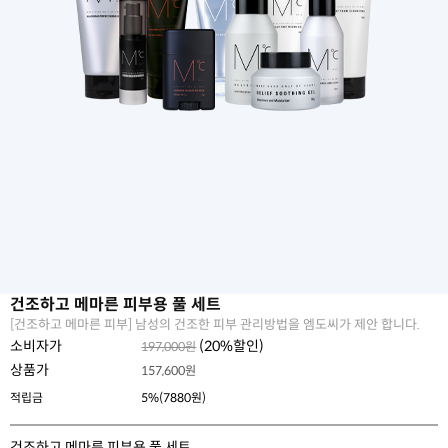
건조하고 메마른 피부용 풀 세트
[건조하고 메마른 피부] 남성의 건조한 피부 관리방법을 엠도씨가 제안 합니다.
소비자가
(
20
%할인)
197,000원
상품가
157,600
원
적립금
5%(7880원)
건조하고 메마른 피부용 풀 세트