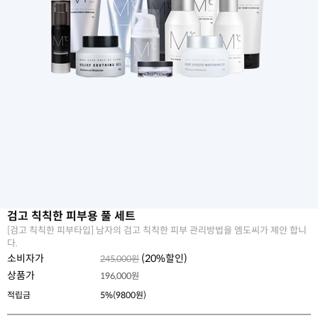
검고 칙칙한 피부용 풀 세트
[검고 칙칙한 피부타입] 남자의 검고 칙칙한 피부 관리방법을 엠도씨가 제안 합니
다.
소비자가
(
20
%할인)
245,000원
상품가
196,000
원
적립금
5%(9800원)