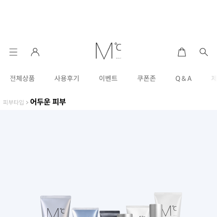
전체상품
사용후기
이벤트
쿠폰존
Q & A
어두운 피부
피부타입
>