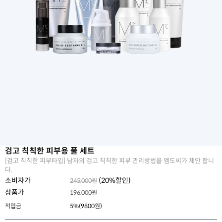
검고 칙칙한 피부용 풀 세트
[검고 칙칙한 피부타입] 남자의 검고 칙칙한 피부 관리방법을 엠도씨가 제안 합니
다.
소비자가
(
20
%할인)
245,000원
상품가
196,000
원
적립금
5%(9800원)