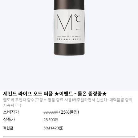
세컨드 라이프 오드 퍼퓸 ★이벤트 - 롤온 증정중★
엠도씨 두번째 향수(프랑스 명품 향료 사용)캐주얼하면서 신선해~매력뿜뿜 향취
지속력 우수
소비자가
(
25
%할인)
38,000원
상품가
28,500원
적립금
5%(1420원)