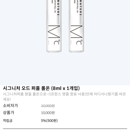
시그니처 오드 퍼퓸 롤온 (8ml x 1개입)
시그니처퍼퓸 향을 롤온으로~!(프랑스 명품 향료 사용)언제 어디서나향기를 바르
세요!
소비자가
10,000원
상품가
10,000
원
적립금
5%(500원)