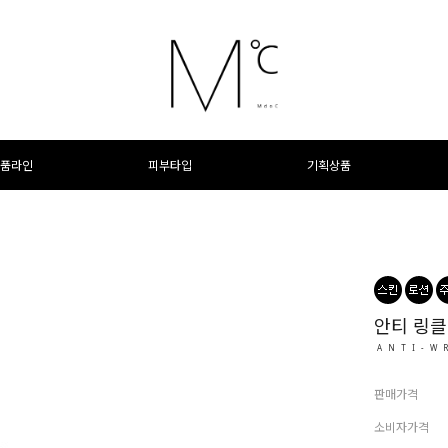
품라인
피부타입
기획상품
안티 링클
ANTI-W
판매가격
소비자가격