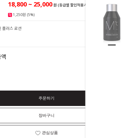
18,800 ~ 25,000
원 (등급별 할인적용시)
1,250원 (5%)
킨 플러스 로션
25,000
원
25,000
금액
원
주문하기
장바구니
관심상품