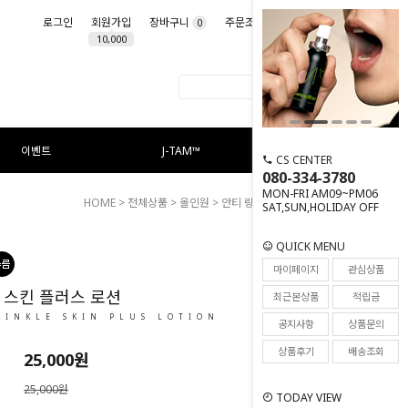
로그인
회원가입
장바구니
주문조회
마이페이지
0
10,000
이벤트
J-TAM™
CS CENTER
080-334-3780
MON-FRI AM09~PM06
HOME
>
전체상품
>
올인원
> 안티 링클 스킨 플러스 로션
SAT,SUN,HOLIDAY OFF
QUICK MENU
101
마이페이지
관심상품
 스킨 플러스 로션
최근본상품
적립금
RINKLE SKIN PLUS LOTION
공지사항
상품문의
상품후기
배송조회
25,000
원
25,000원
TODAY VIEW