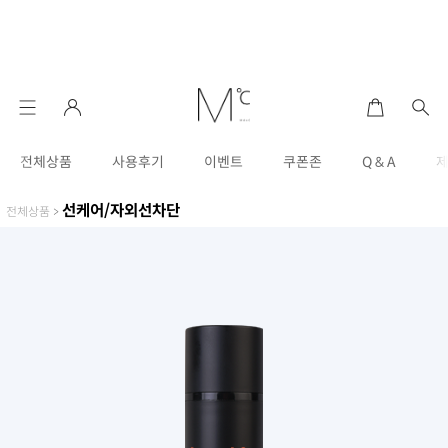
전체상품
사용후기
이벤트
쿠폰존
Q & A
선케어/자외선차단
전체상품
>