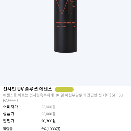
선샤인 UV 솔루션 에센스
에센스를 바르는 것처럼촉촉하게~!매일 아침부담없이 간편한 선 케어( SPF50+
PA++++ )
소비자가
23,000원
상품가
23,000원
할인가
20,700
원
적립금
5%(1030원)