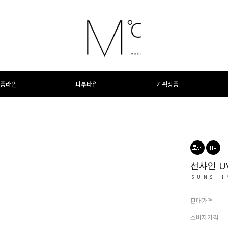
품라인
피부타입
기획상품
선샤인 U
SUNSHI
판매가격
소비자가격