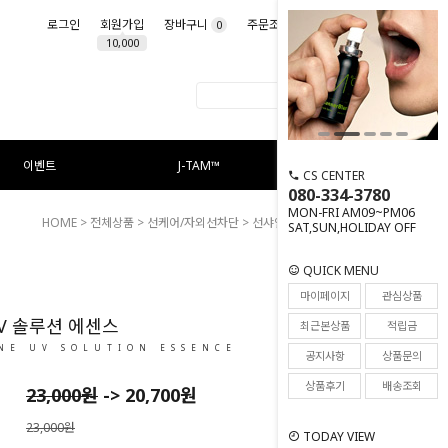
로그인
회원가입
장바구니
주문조회
마이페이지
0
10,000
이벤트
J-TAM™
CS CENTER
080-334-3780
MON-FRI AM09~PM06
HOME
>
전체상품
>
선케어/자외선차단
> 선샤인 UV 솔루션 에센스
SAT,SUN,HOLIDAY OFF
QUICK MENU
98
마이페이지
관심상품
V 솔루션 에센스
최근본상품
적립금
NE UV SOLUTION ESSENCE
공지사항
상품문의
상품후기
배송조회
23,000
원
->
20,700
원
23,000원
TODAY VIEW