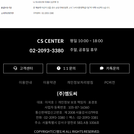
CS CENTER
평일 10:00 ~ 18:00
02-2093-3380
주말, 공휴일 휴무
고객센터
1:1 문의
카톡문의
이용안내
이용약관
개인정보처리방침
PC버전
(주)엠도씨
대표 : 이석호 ㅣ 개인정보 보호 책임자 : 표경호
사업자 등록번호 : 105-87-16360
통신판매업신고번호 : 제 2008 서울강서 0799호
전화 : 02-2093-3380 ㅣ 팩스 : 02-2093-3381
주소: 서울특별시 강서구 양천로 583, A동 1006호
COPYRIGHT(C)엠도씨 ALL RIGHTS RESERVED.