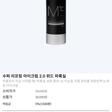
수퍼 리프팅 아이크림 2.0 위드 하록실
주름관리 지금 시작할 때! 하록실 성분 함유! 눈가,눈밑 주름 관리를 위한탄력 & 퍼
밍 아이크림
소비자가
30,000원
상품가
30,000
원
적립금
5%(1500원)