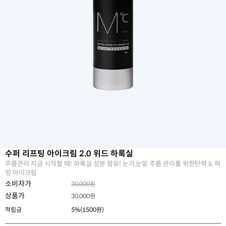
수퍼 리프팅 아이크림 2.0 위드 하록실
주름관리 지금 시작할 때! 하록실 성분 함유! 눈가,눈밑 주름 관리를 위한탄력 & 퍼
밍 아이크림
소비자가
30,000원
상품가
30,000
원
적립금
5%(1500원)