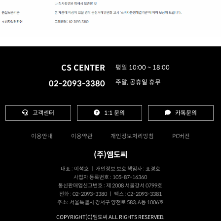
CS CENTER
평일 10:00 ~ 18:00
02-2093-3380
주말, 공휴일 휴무
고객센터
1:1 문의
카톡문의
이용안내
이용약관
개인정보처리방침
PC버전
(주)엠도씨
대표 : 이석호 ㅣ 개인정보 보호 책임자 : 표경호
사업자 등록번호 : 105-87-16360
통신판매업신고번호 : 제 2008 서울강서 0799호
전화 : 02-2093-3380 ㅣ 팩스 : 02-2093-3381
주소: 서울특별시 강서구 양천로 583, A동 1006호
COPYRIGHT(C)엠도씨 ALL RIGHTS RESERVED.