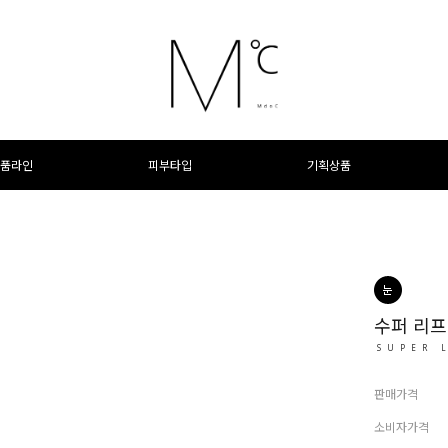
품라인
피부타입
기획상품
수퍼 리프
SUPER 
판매가격
소비자가격