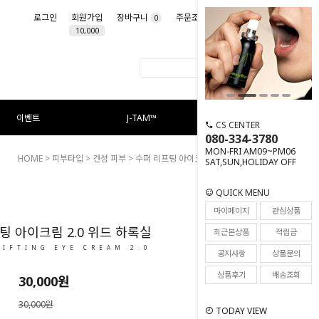
로그인
회원가입
장바구니
주문조회
마이페이지
0
10,000
이벤트
J-TAM™
CS CENTER
080-334-3780
MON-FRI AM09~PM06
HOME
>
피부타입
>
건성 피부
> 수퍼 리프팅 아이크림 2.0 위드 하록실
SAT,SUN,HOLIDAY OFF
QUICK MENU
67
마이페이지
관심상품
팅 아이크림 2.0 위드 하록실
최근본상품
적립금
LIFTING EYE CREAM 2.0
공지사항
상품문의
상품후기
배송조회
30,000
원
30,000원
TODAY VIEW