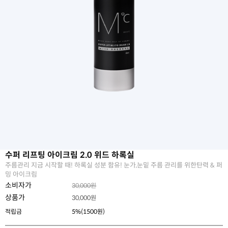
수퍼 리프팅 아이크림 2.0 위드 하록실
주름관리 지금 시작할 때! 하록실 성분 함유! 눈가,눈밑 주름 관리를 위한탄력 & 퍼
밍 아이크림
소비자가
30,000원
상품가
30,000
원
적립금
5%(1500원)