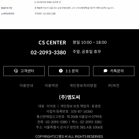
CS CENTER
평일 10:00 ~ 18:00
02-2093-3380
주말, 공휴일 휴무
고객센터
1:1 문의
카톡문의
이용안내
이용약관
개인정보처리방침
PC버전
(주)엠도씨
대표 : 이석호 ㅣ 개인정보 보호 책임자 : 표경호
사업자 등록번호 : 105-87-16360
통신판매업신고번호 : 제 2008 서울강서 0799호
전화 : 02-2093-3380 ㅣ 팩스 : 02-2093-3381
주소: 서울특별시 강서구 양천로 583, A동 1006호
COPYRIGHT(C)엠도씨 ALL RIGHTS RESERVED.