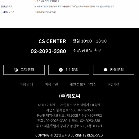
CS CENTER
평일 10:00 ~ 18:00
02-2093-3380
주말, 공휴일 휴무
고객센터
1:1 문의
카톡문의
이용안내
이용약관
개인정보처리방침
PC버전
(주)엠도씨
대표 : 이석호 ㅣ 개인정보 보호 책임자 : 표경호
사업자 등록번호 : 105-87-16360
통신판매업신고번호 : 제 2008 서울강서 0799호
전화 : 02-2093-3380 ㅣ 팩스 : 02-2093-3381
주소: 서울특별시 강서구 양천로 583, A동 1006호
COPYRIGHT(C)엠도씨 ALL RIGHTS RESERVED.