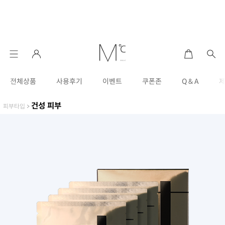
전체상품
사용후기
이벤트
쿠폰존
Q & A
건성 피부
피부타입
>