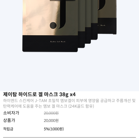
제이탐 하이드로 겔 마스크 38g x4
하이엔드 스킨케어 J-TAM 초밀착 엠보겔이 피부에 영양을 공급하고 주름개선 및
탄력케어에 도움을 주는 엠보 겔 마스크 (24K골드 함유)
소비자가
20,000원
상품가
20,000
원
적립금
5%(1000원)