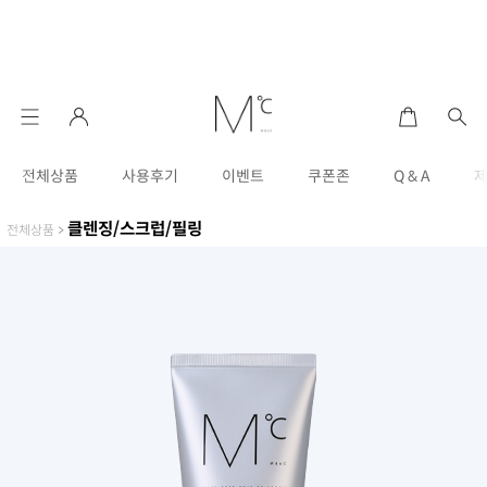
전체상품
사용후기
이벤트
쿠폰존
Q & A
클렌징/스크럽/필링
전체상품
>