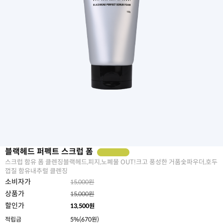
블랙헤드 퍼펙트 스크럽 폼
스크럽 함유 폼 클렌징블랙헤드,피지,노폐물 OUT!크고 풍성한 거품숯파우더,호두
껍질 함유내추럴 클렌징
소비자가
15,000원
상품가
15,000원
할인가
13,500
원
적립금
5%(670원)