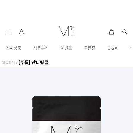
전체상품
사용후기
이벤트
쿠폰존
Q & A
[주름] 안티링클
제품라인
>