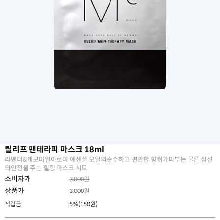
릴리프 맨테라피 마스크 18ml
라벤더&캐모마일아로마 에센셜 오일의순수하고 편안한 향취가피부는 물론 심신
의안정을 주는 힐링 마스크 시트
소비자가
3,000원
상품가
3,000
원
적립금
5%(150원)