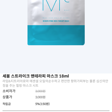
세붐 스트라이크 맨테라피 마스크 18ml
라임&티트리아로마 에센셜 오일의순수하고 편안한 향취가피부는 물론 심신의안
정을 주는 힐링 마스크 시트
소비자가
3,000원
상품가
3,000
원
적립금
5%(150원)