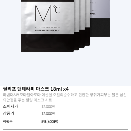
릴리프 맨테라피 마스크 18ml x4
라벤더&캐모마일아로마 에센셜 오일의순수하고 편안한 향취가피부는 물론 심신
의안정을 주는 힐링 마스크 시트
소비자가
12,000원
상품가
12,000
원
적립금
5%(600원)