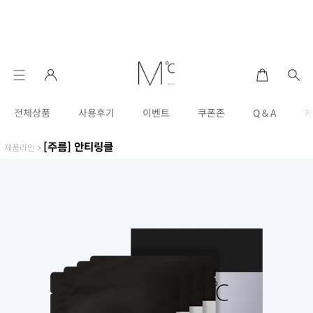
전체상품
사용후기
이벤트
쿠폰존
Q & A
[주름] 안티링클
제품라인
>