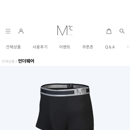
전체상품
사용후기
이벤트
쿠폰존
Q & A
언더웨어
전체상품
>