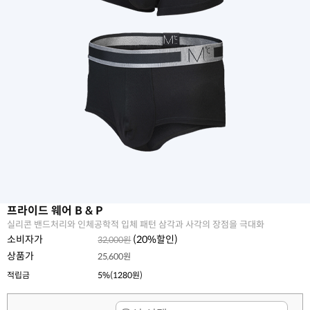
프라이드 웨어 B & P
실리콘 밴드처리와 인체공학적 입체 패턴 삼각과 사각의 장점을 극대화
소비자가
(
20
%할인)
32,000원
상품가
25,600원
적립금
5%(1280원)