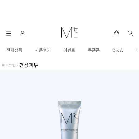
전체상품
사용후기
이벤트
쿠폰존
Q & A
건성 피부
피부타입
>