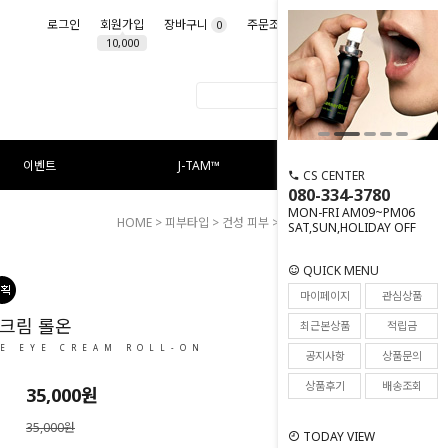
로그인
회원가입
장바구니
주문조회
마이페이지
0
10,000
이벤트
J-TAM™
CS CENTER
080-334-3780
MON-FRI AM09~PM06
HOME
>
피부타입
>
건성 피부
> 멘진 아이크림 롤온
SAT,SUN,HOLIDAY OFF
QUICK MENU
34
마이페이지
관심상품
크림 롤온
최근본상품
적립금
E EYE CREAM ROLL-ON
공지사항
상품문의
상품후기
배송조회
35,000
원
35,000원
TODAY VIEW