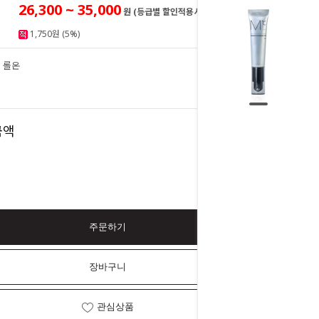
26,300 ~ 35,000
원 (등급별 할인적용시)
1,750원 (5%)
 롤온
35,000
원
35,000
금액
원
주문하기
장바구니
관심상품