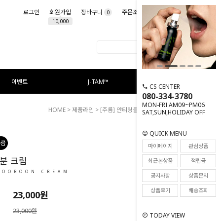
로그인
회원가입
장바구니
주문조회
마이페이지
0
10,000
이벤트
J-TAM™
CS CENTER
080-334-3780
MON-FRI AM09~PM06
HOME
>
제품라인
>
[주름] 안티링클
> 울트라 수분 크림
SAT,SUN,HOLIDAY OFF
QUICK MENU
81
마이페이지
관심상품
분 크림
최근본상품
적립금
SOOBOON CREAM
공지사항
상품문의
상품후기
배송조회
23,000
원
23,000원
TODAY VIEW