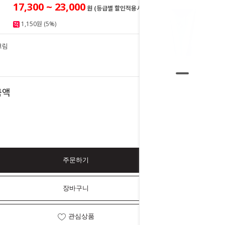
17,300 ~ 23,000
원 (등급별 할인적용시)
1,150원 (5%)
크림
23,000
원
23,000
금액
원
주문하기
장바구니
관심상품