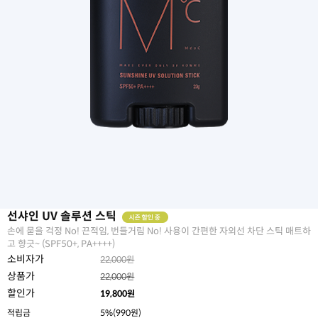
선샤인 UV 솔루션 스틱
손에 묻을 걱정 No! 끈적임, 번들거림 No! 사용이 간편한 자외선 차단 스틱 매트하
고 향긋~ (SPF50+, PA++++)
소비자가
22,000원
상품가
22,000원
할인가
19,800
원
적립금
5%(990원)