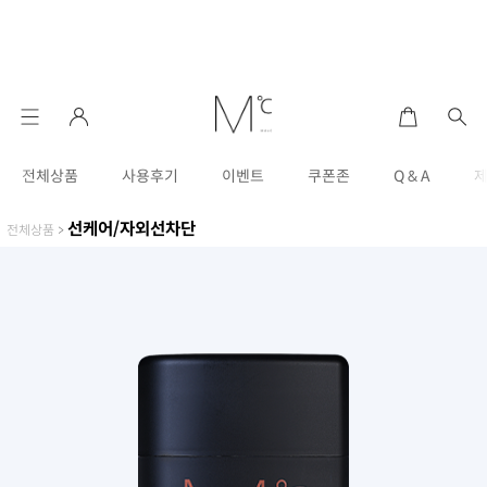
전체상품
사용후기
이벤트
쿠폰존
Q & A
선케어/자외선차단
전체상품
>