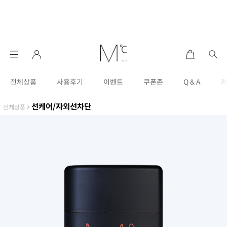
전체상품
사용후기
이벤트
쿠폰존
Q & A
선케어/자외선차단
전체상품
>