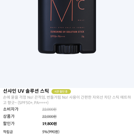
선샤인 UV 솔루션 스틱
손에 묻을 걱정 No! 끈적임, 번들거림 No! 사용이 간편한 자외선 차단 스틱 매트하
고 향긋~ (SPF50+, PA++++)
소비자가
22,000원
상품가
22,000원
할인가
19,800
원
적립금
5%(990원)