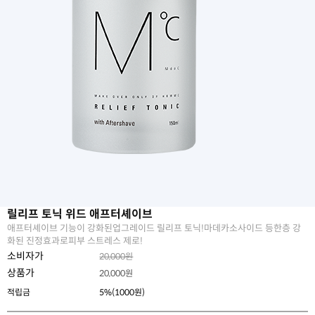
릴리프 토닉 위드 애프터셰이브
애프터셰이브 기능이 강화된업그레이드 릴리프 토닉!마데카소사이드 등한층 강
화된 진정효과로피부 스트레스 제로!
소비자가
20,000원
상품가
20,000
원
적립금
5%(1000원)