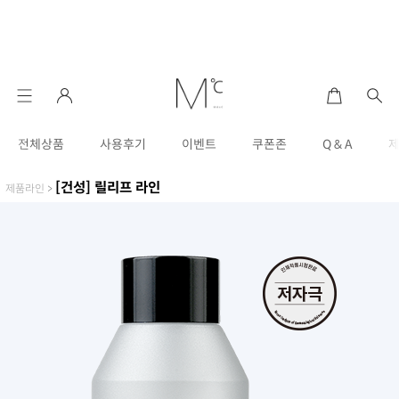
전체상품
사용후기
이벤트
쿠폰존
Q & A
[건성] 릴리프 라인
제품라인
>