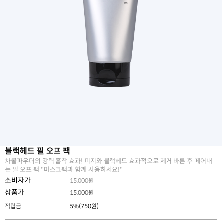
블랙헤드 필 오프 팩
차콜파우더의 강력 흡착 효과! 피지와 블랙헤드 효과적으로 제거 바른 후 떼어내
는 필 오프 팩 "마스크팩과 함께 사용하세요!"
소비자가
15,000원
상품가
15,000
원
적립금
5%(750원)