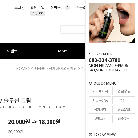
로그인
회원가입
장바구니
주문조회
마이페이지
0
10,000
이벤트
J-TAM™
CS CENTER
080-334-3780
MON-FRI AM09~PM06
HOME
>
전체상품
>
선케어/자외선차단
> 선샤인 UV 솔루션 크림
SAT,SUN,HOLIDAY OFF
QUICK MENU
136
마이페이지
관심상품
V 솔루션 크림
최근본상품
적립금
NE UV SOLUTION CREAM
공지사항
상품문의
상품후기
배송조회
20,000
원
->
18,000
원
20,000원
TODAY VIEW