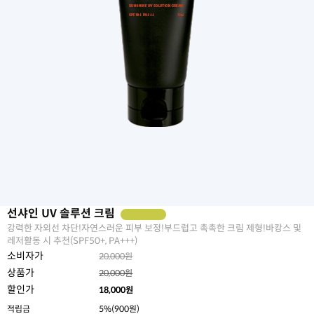
선샤인 UV 솔루션 크림
강력한 자외선 차단!자연스러운 피부 보정!부드럽고 촉촉한 크림 제형!바캉스 및
레저활동 시 추천(SPF50+, PA+++)
소비자가
20,000원
상품가
20,000원
할인가
18,000
원
적립금
5%(900원)