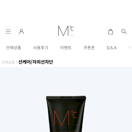
전체상품
사용후기
이벤트
쿠폰존
Q & A
선케어/자외선차단
전체상품
>