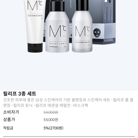
릴리프 3종 세트
건조한 피부에 좋은 남성 스킨케어의 기본 클렌징과 스킨케어 세트 -릴리프 폼 클
렌징 -릴리프 토닉 -릴리프 에센셜 에멀전 -마스크팩
소비자가
54,000원
상품가
54,000
원
적립금
5%(2700원)