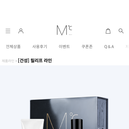
전체상품
사용후기
이벤트
쿠폰존
Q & A
[건성] 릴리프 라인
제품라인
>