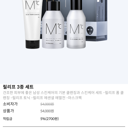
릴리프 3종 세트
건조한 피부에 좋은 남성 스킨케어의 기본 클렌징과 스킨케어 세트 -릴리프 폼 클
렌징 -릴리프 토닉 -릴리프 에센셜 에멀전 -마스크팩
소비자가
54,000원
상품가
54,000
원
적립금
5%(2700원)