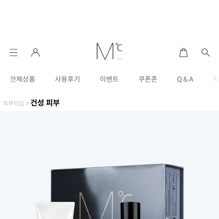
전체상품
사용후기
이벤트
쿠폰존
Q & A
건성 피부
피부타입
>