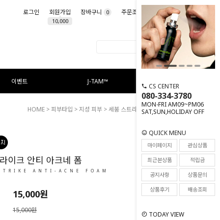
로그인
회원가입
장바구니
주문조회
마이페이지
0
10,000
이벤트
J-TAM™
CS CENTER
080-334-3780
MON-FRI AM09~PM06
HOME
>
피부타입
>
지성 피부
> 세붐 스트라이크 안티 아크네 폼
SAT,SUN,HOLIDAY OFF
QUICK MENU
47
마이페이지
관심상품
라이크 안티 아크네 폼
최근본상품
적립금
STRIKE ANTI-ACNE FOAM
공지사항
상품문의
상품후기
배송조회
15,000
원
15,000원
TODAY VIEW