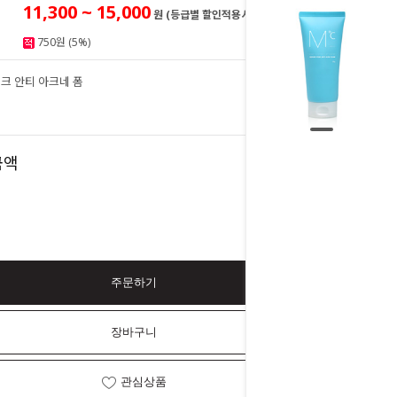
11,300 ~ 15,000
원 (등급별 할인적용시)
750원 (5%)
크 안티 아크네 폼
15,000
원
15,000
금액
원
주문하기
장바구니
관심상품