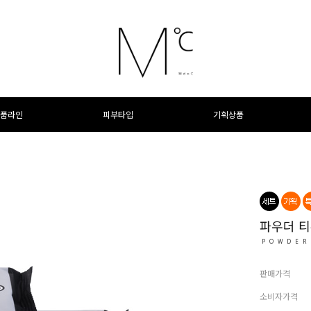
품라인
피부타입
기획상품
파우더 티
POWDER
판매가격
소비자가격