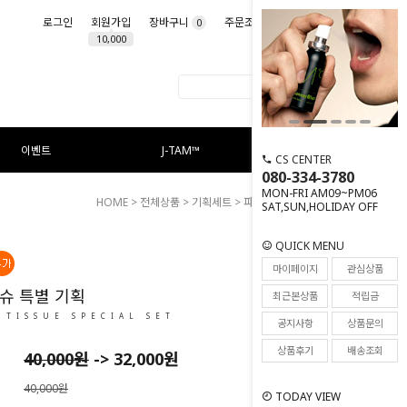
로그인
회원가입
장바구니
주문조회
마이페이지
0
10,000
이벤트
J-TAM™
CS CENTER
080-334-3780
MON-FRI AM09~PM06
HOME
>
전체상품
>
기획세트
> 파우더 티슈 특별 기획
SAT,SUN,HOLIDAY OFF
QUICK MENU
36
마이페이지
관심상품
슈 특별 기획
최근본상품
적립금
 TISSUE SPECIAL SET
공지사항
상품문의
상품후기
배송조회
40,000원
->
32,000
원
40,000원
TODAY VIEW