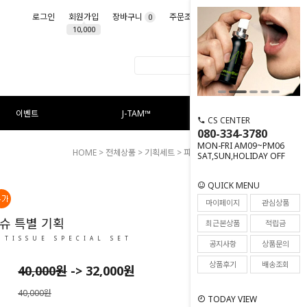
로그인
회원가입
장바구니
주문조회
마이페이지
0
10,000
이벤트
J-TAM™
CS CENTER
080-334-3780
MON-FRI AM09~PM06
HOME
>
전체상품
>
기획세트
> 파우더 티슈 특별 기획
SAT,SUN,HOLIDAY OFF
QUICK MENU
36
마이페이지
관심상품
슈 특별 기획
최근본상품
적립금
 TISSUE SPECIAL SET
공지사항
상품문의
상품후기
배송조회
40,000원
->
32,000
원
40,000원
TODAY VIEW