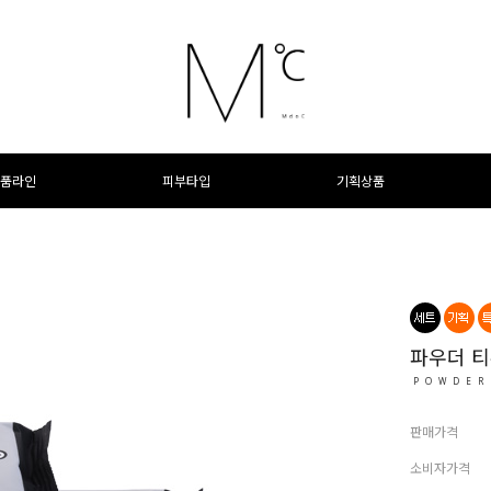
품라인
피부타입
기획상품
파우더 티
POWDER
판매가격
소비자가격