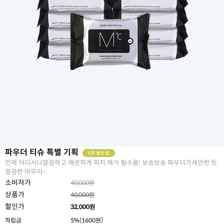
파우더 티슈 특별 기획
언제 어디서나깔끔하고 깨끗하게 피지 제거 필수품! 보송보송 파우더가세안한 듯
깔끔한 마무리~
소비자가
40,000원
상품가
40,000원
할인가
32,000
원
적립금
5%(1600원)