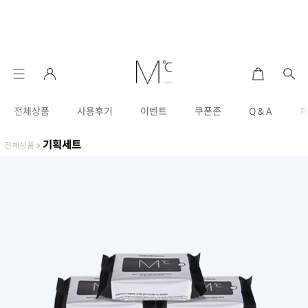
전체상품
사용후기
이벤트
쿠폰존
Q & A
기획세트
전체상품
>