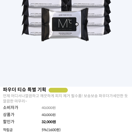
파우더 티슈 특별 기획
언제 어디서나깔끔하고 깨끗하게 피지 제거 필수품! 보송보송 파우더가세안한 듯
깔끔한 마무리~
소비자가
40,000원
상품가
40,000원
할인가
32,000
원
적립금
5%(1600원)