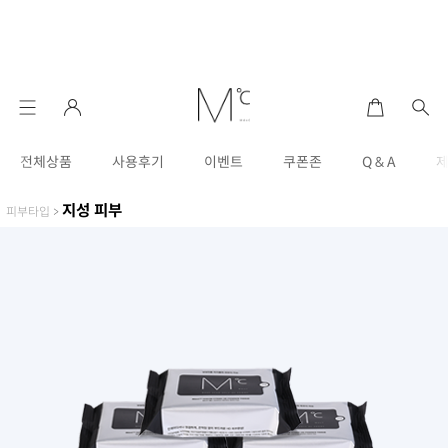
전체상품
사용후기
이벤트
쿠폰존
Q & A
지성 피부
피부타입
>