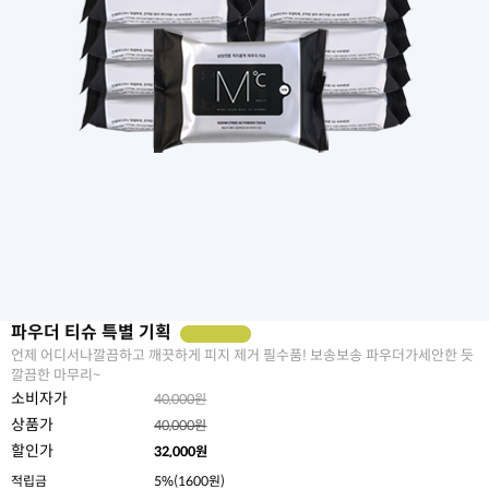
파우더 티슈 특별 기획
언제 어디서나깔끔하고 깨끗하게 피지 제거 필수품! 보송보송 파우더가세안한 듯
깔끔한 마무리~
소비자가
40,000원
상품가
40,000원
할인가
32,000
원
적립금
5%(1600원)