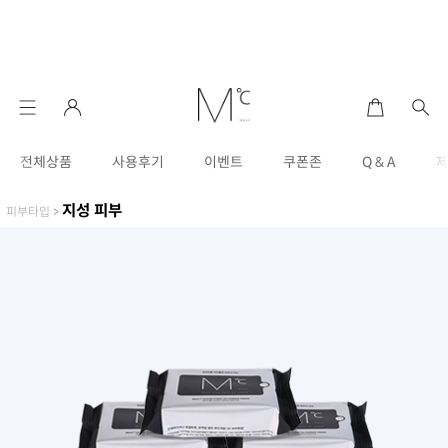
전체상품
사용후기
이벤트
쿠폰존
Q & A
지성 피부
피부타입
>