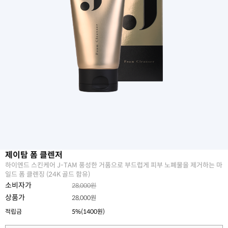
제이탐 폼 클렌저
하이엔드 스킨케어 J-TAM 풍성한 거품으로 부드럽게 피부 노폐물을 제거하는 마
일드 폼 클렌징 (24K 골드 함유)
소비자가
28,000원
상품가
28,000원
적립금
5%(1400원)