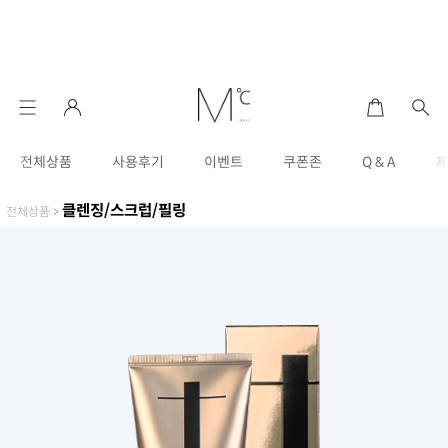
전체상품
사용후기
이벤트
쿠폰존
Q & A
클렌징/스크럽/필링
전체상품
>