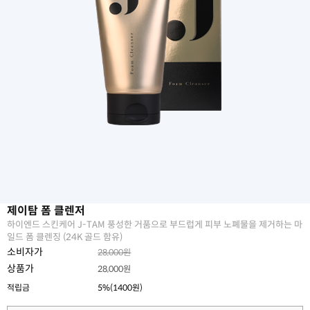
제이탐 폼 클렌저
하이엔드 스킨케어 J-TAM 풍성한 거품으로 부드럽게 피부 노폐물을 제거하는 마
일드 폼 클렌징 (24K 골드 함유)
소비자가
28,000원
상품가
28,000원
적립금
5%(1400원)