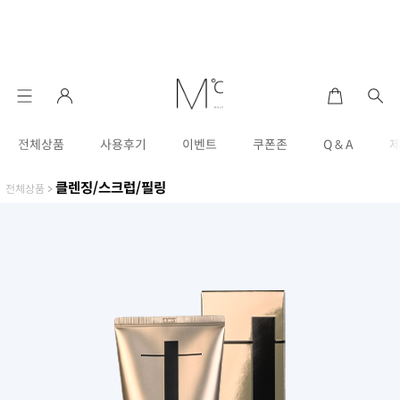
전체상품
사용후기
이벤트
쿠폰존
Q & A
클렌징/스크럽/필링
전체상품
>