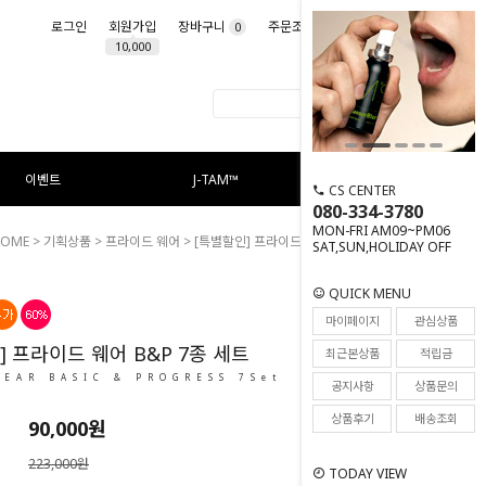
로그인
회원가입
장바구니
주문조회
마이페이지
0
10,000
이벤트
J-TAM™
CS CENTER
080-334-3780
MON-FRI AM09~PM06
HOME
>
기획상품
>
프라이드 웨어
> [특별할인] 프라이드 웨어 B&P 7종 세트
SAT,SUN,HOLIDAY OFF
QUICK MENU
0
마이페이지
관심상품
] 프라이드 웨어 B&P 7종 세트
최근본상품
적립금
WEAR BASIC & PROGRESS 7Set
공지사항
상품문의
상품후기
배송조회
90,000원
223,000원
TODAY VIEW