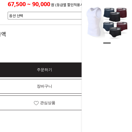
67,500 ~ 90,000
원 (등급별 할인적용시)
0
금액
원
주문하기
장바구니
관심상품