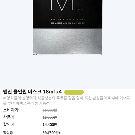
멘진 올인원 마스크 18ml x4
해양식물의 생명력과 식물성분의 푸르른 힘을 담아 지친 남성들의 피부에 에너지
를 부여 미백,주름개선 기능성
소비자가
16,000원
상품가
16,000원
할인가
14,400
원
적립금
5%(720원)