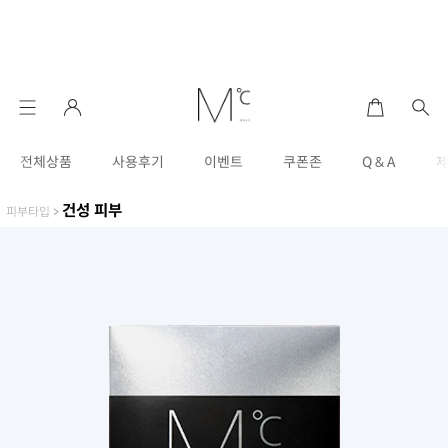
전체상품
사용후기
이벤트
쿠폰존
Q & A
건성 피부
피부타입
>