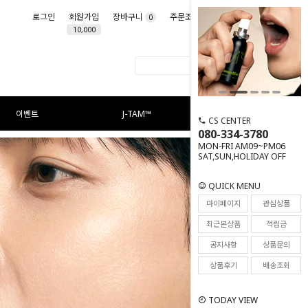
로그인
회원가입
장바구니
주문조회
마이페이지
0
10,000
이벤트
J-TAM™
CS CENTER
080-334-3780
MON-FRI AM09~PM06
SAT,SUN,HOLIDAY OFF
QUICK MENU
마이페이지
관심상품
최근본상품
적립금
공지사항
상품문의
상품후기
배송조회
TODAY VIEW