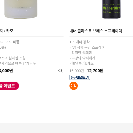
지 / 카모
매너 블라스트 브레스 스프레이액
의 오 드 퍼퓸
1초 매너 장착!
0%)
남성 적합 구강 스프레이
- 강력한 상쾌함
구소의 섬세한 조향
- 구강의 악취제거
분사력으로 빠른 향기 세팅
- 無알콜, 無가스
8,000원
12,700원
15,000원