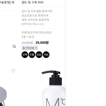
[무료증정] 여
엔드 핏 스틱 비비
잡티 및 피부결점 완벽커버
보습성분으로 촉촉하게
내장 브러쉬로 꼼꼼하게
(SPF50+ PA++++)
주름개선,미백,자외선차단
3중 기능성
29,000원
29,000원