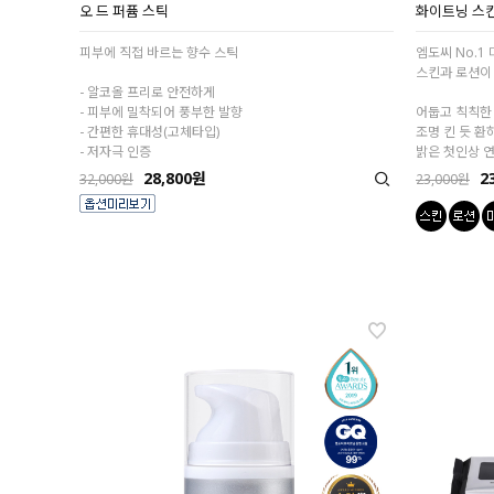
오 드 퍼퓸 스틱
화이트닝 스킨
피부에 직접 바르는 향수 스틱
엠도씨 No.1
스킨과 로션이
- 알코올 프리로 안전하게
- 피부에 밀착되어 풍부한 발향
어둡고 칙칙한
- 간편한 휴대성(고체타입)
조명 킨 듯 환
- 저자극 인증
밝은 첫인상 
28,800원
2
32,000원
23,000원