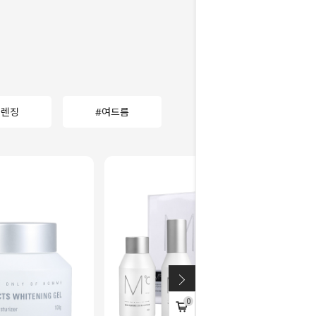
클렌징
#여드름
0