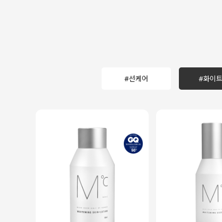
#선케어
#화이