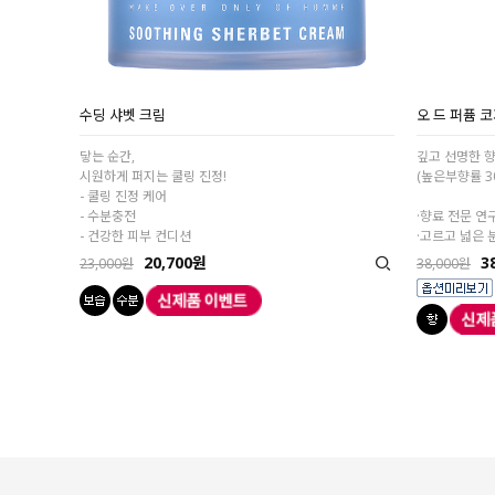
수딩 샤벳 크림
오 드 퍼퓸 코
닿는 순간,
깊고 선명한 향
시원하게 퍼지는 쿨링 진정!
(높은부향률 3
- 쿨링 진정 케어
- 수분충전
·향료 전문 연
- 건강한 피부 컨디션
·고르고 넓은 
20,700원
3
23,000원
38,000원