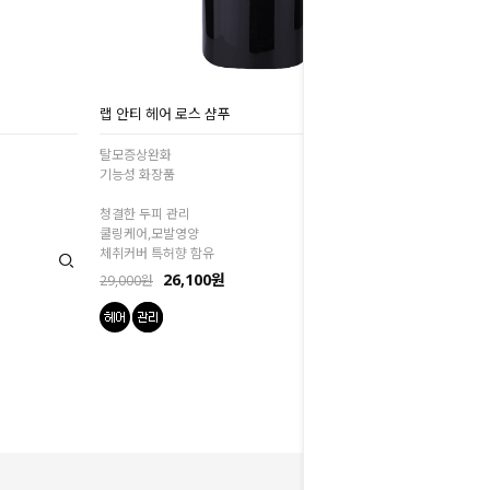
랩 안티 헤어 로스 샴푸
탈모증상완화
기능성 화장품
청결한 두피 관리
쿨링케어,모발영양
체취커버 특허향 함유
26,100원
29,000원