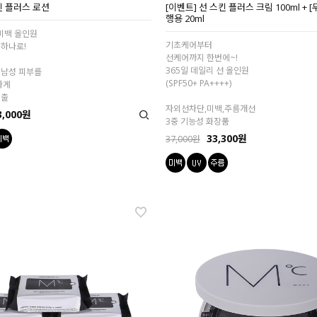
 플러스 로션
[이벤트] 선 스킨 플러스 크림 100ml + 
행용 20ml
 미백 올인원
기초케어부터
 하나로!
선케어까지 한번에~!
365일 데일리 선 올인원
 남성 피부를
(SPF50+ PA++++)
하게
연출
자외선차단,미백,주름개선
3,000원
3중 기능성 화장품
33,300원
37,000원