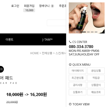
로그인
회원가입
장바구니
주문조회
마이페이지
0
10,000
이벤트
J-TAM™
CS CENTER
080-334-3780
MON-FRI AM09~PM06
HOME
>
전체상품
>
스킨/토너
> 시카 클리어 패드
SAT,SUN,HOLIDAY OFF
QUICK MENU
20
마이페이지
관심상품
어 패드
최근본상품
적립금
LEAR PAD
공지사항
상품문의
상품후기
배송조회
18,000
원
->
16,200
원
20,000원
TODAY VIEW