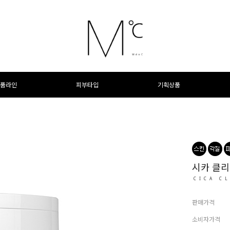
품라인
피부타입
기획상품
시카 클리
CICA C
판매가격
소비자가격