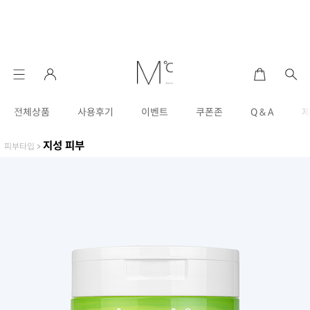
전체상품
사용후기
이벤트
쿠폰존
Q & A
지성 피부
피부타입
>