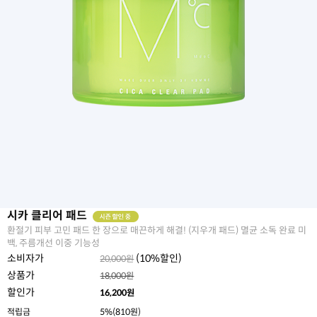
시카 클리어 패드
환절기 피부 고민 패드 한 장으로 매끈하게 해결! (지우개 패드) 멸균 소독 완료 미
백, 주름개선 이중 기능성
소비자가
(
10
%할인)
20,000원
상품가
18,000원
할인가
16,200
원
적립금
5%(810원)