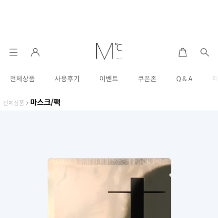
전체상품
사용후기
이벤트
쿠폰존
Q & A
마스크/팩
전체상품
>