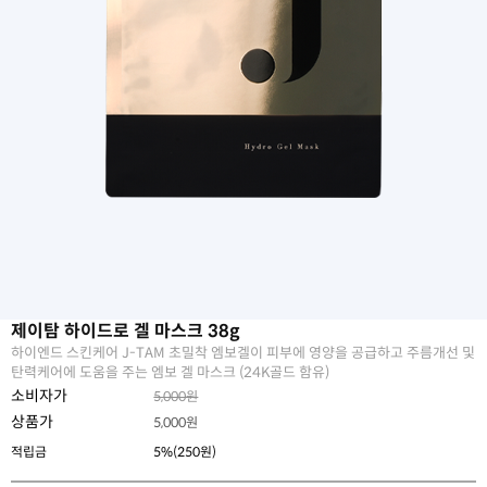
제이탐 하이드로 겔 마스크 38g
하이엔드 스킨케어 J-TAM 초밀착 엠보겔이 피부에 영양을 공급하고 주름개선 및
탄력케어에 도움을 주는 엠보 겔 마스크 (24K골드 함유)
소비자가
5,000원
상품가
5,000
원
적립금
5%(250원)